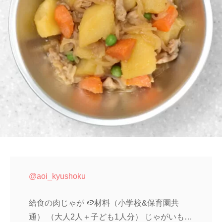
@aoi_kyushoku
給食の肉じゃが 🥔材料（小学校&保育園共
通） （大人2人＋子ども1人分） じゃがいも…