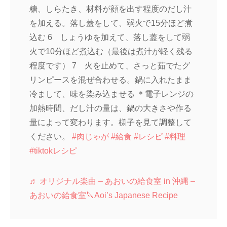
糖、しらたき、材料が顔を出す程度のだし汁
を加える。落し蓋をして、弱火で15分ほど煮
込む 6 しょうゆを加えて、落し蓋をして弱
火で10分ほど煮込む（最後は煮汁が軽く残る
程度です） 7 火を止めて、さっと茹でたグ
リンピースを混ぜ合わせる。鍋に入れたまま
冷まして、味を染み込ませる ＊電子レンジの
加熱時間、だし汁の量は、鍋の大きさや作る
量によって変わります。様子を見て調整して
ください。
#肉じゃが
#給食
#レシピ
#料理
#tiktokレシピ
♬ オリジナル楽曲 – あおいの給食室 in 沖縄 –
あおいの給食室🔪Aoi’s Japanese Recipe