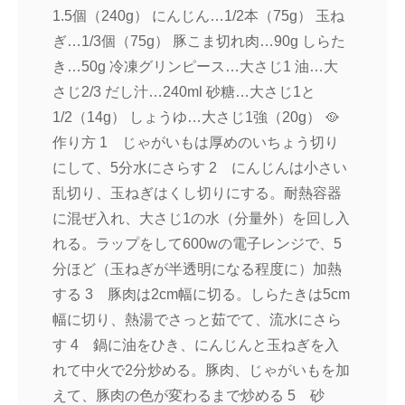
1.5個（240g） にんじん…1/2本（75g） 玉ね
ぎ…1/3個（75g） 豚こま切れ肉…90g しらた
き…50g 冷凍グリンピース…大さじ1 油…大
さじ2/3 だし汁…240ml 砂糖…大さじ1と
1/2（14g） しょうゆ…大さじ1強（20g） 🥘
作り方 1 じゃがいもは厚めのいちょう切り
にして、5分水にさらす 2 にんじんは小さい
乱切り、玉ねぎはくし切りにする。耐熱容器
に混ぜ入れ、大さじ1の水（分量外）を回し入
れる。ラップをして600wの電子レンジで、5
分ほど（玉ねぎが半透明になる程度に）加熱
する 3 豚肉は2cm幅に切る。しらたきは5cm
幅に切り、熱湯でさっと茹でて、流水にさら
す 4 鍋に油をひき、にんじんと玉ねぎを入
れて中火で2分炒める。豚肉、じゃがいもを加
えて、豚肉の色が変わるまで炒める 5 砂