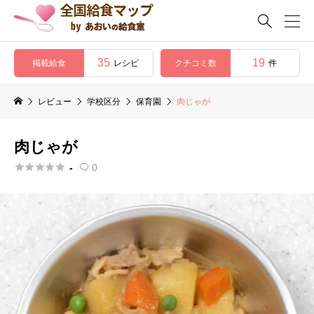

35
19
掲載給食
クチコミ数
レシピ
件
レビュー
学校区分
保育園
肉じゃが
肉じゃが





-
0
