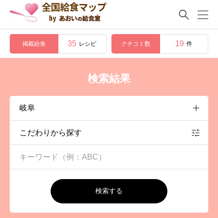

35
19
掲載給食
クチコミ数
レシピ
件
検索結果
こだわりから探す
検索する