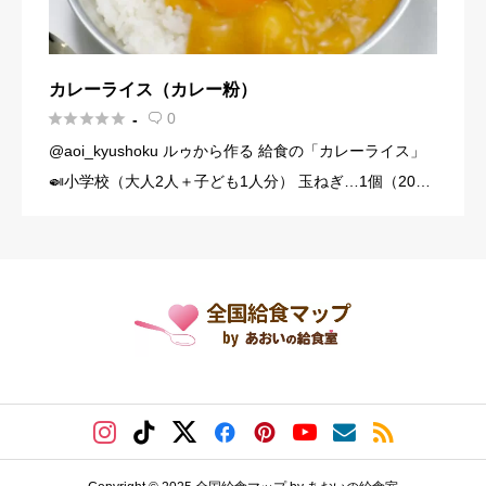
カレーライス（カレー粉）





0
-

@aoi_kyushoku ルゥから作る 給食の「カレーライス」
🍛小学校（大人2人＋子ども1人分） 玉ねぎ…1個（200
g） にんじん…1/3本（60g） じゃがいも…1個（140g）
豚こま切れ肉…150g バター… […]