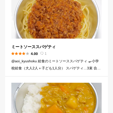
ミートソーススパゲティ





1
4.00

@aoi_kyushoku 給食のミートソーススパゲティ 🍳小学
校給食（大人2人＋子ども1人分） スパゲティ…3束 合い
びき肉…200g 玉ねぎ…1個（200g） にんじん…小1本
（120g） にんにくチューブ…少々（1 […]