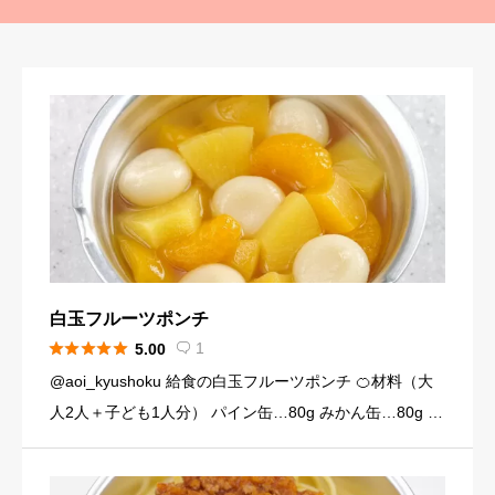
白玉フルーツポンチ





1
5.00

@aoi_kyushoku 給食の白玉フルーツポンチ 🍊材料（大
人2人＋子ども1人分） パイン缶…80g みかん缶…80g 黄
桃缶…80g （シロップ） 水…120ml 砂糖…大さじ3弱（2
4g） （白玉団子） 白玉粉… […]