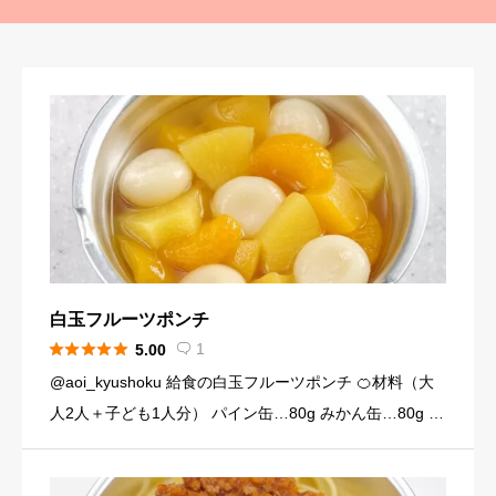
白玉フルーツポンチ





1
5.00

@aoi_kyushoku 給食の白玉フルーツポンチ 🍊材料（大
人2人＋子ども1人分） パイン缶…80g みかん缶…80g 黄
桃缶…80g （シロップ） 水…120ml 砂糖…大さじ3弱（2
4g） （白玉団子） 白玉粉… […]