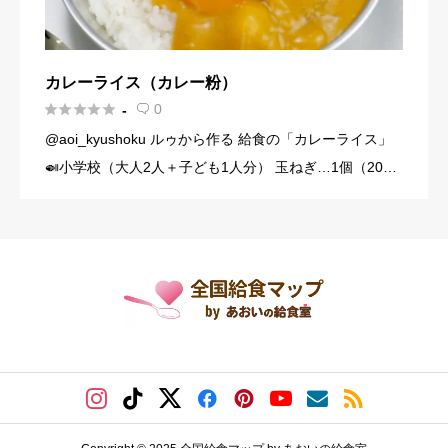
カレーライス（カレー粉）





0
-

@aoi_kyushoku ルゥから作る 給食の「カレーライス」
🍛小学校（大人2人＋子ども1人分） 玉ねぎ…1個（200
g） にんじん…1/3本（60g） じゃがいも…1個（140g）
豚こま切れ肉…150g バター… […]