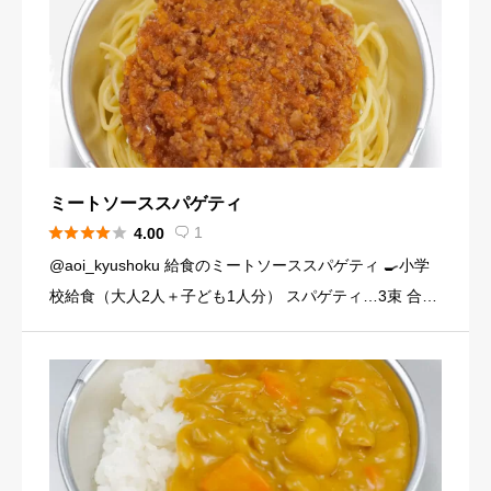
ミートソーススパゲティ





1
4.00

@aoi_kyushoku 給食のミートソーススパゲティ 🍳小学
校給食（大人2人＋子ども1人分） スパゲティ…3束 合い
びき肉…200g 玉ねぎ…1個（200g） にんじん…小1本
（120g） にんにくチューブ…少々（1 […]