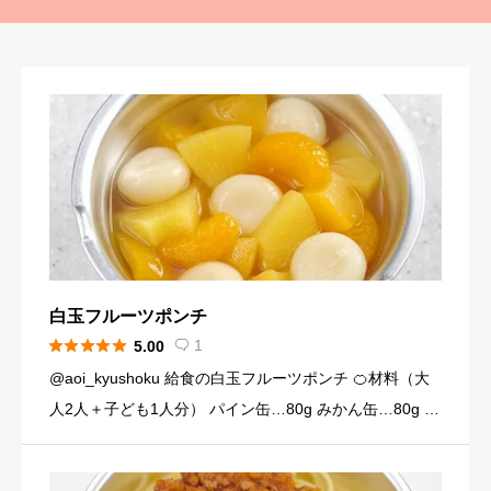
白玉フルーツポンチ





1
5.00

@aoi_kyushoku 給食の白玉フルーツポンチ 🍊材料（大
人2人＋子ども1人分） パイン缶…80g みかん缶…80g 黄
桃缶…80g （シロップ） 水…120ml 砂糖…大さじ3弱（2
4g） （白玉団子） 白玉粉… […]