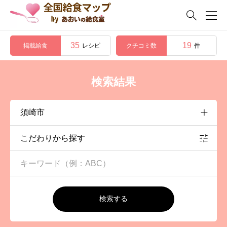

35
19
掲載給食
クチコミ数
レシピ
件
検索結果
こだわりから探す
検索する