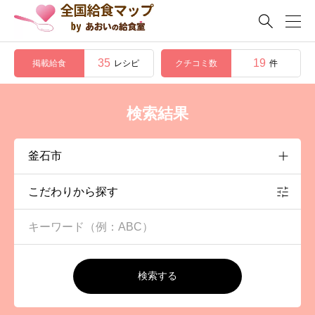

35
19
掲載給食
クチコミ数
レシピ
件
検索結果
こだわりから探す
検索する