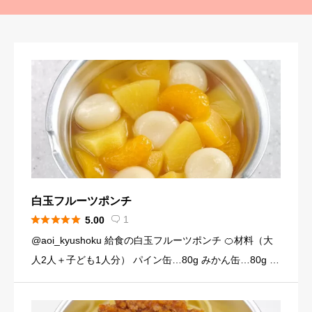
白玉フルーツポンチ





1
5.00

@aoi_kyushoku 給食の白玉フルーツポンチ 🍊材料（大
人2人＋子ども1人分） パイン缶…80g みかん缶…80g 黄
桃缶…80g （シロップ） 水…120ml 砂糖…大さじ3弱（2
4g） （白玉団子） 白玉粉… […]