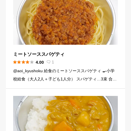
ミートソーススパゲティ





1
4.00

@aoi_kyushoku 給食のミートソーススパゲティ 🍳小学
校給食（大人2人＋子ども1人分） スパゲティ…3束 合い
びき肉…200g 玉ねぎ…1個（200g） にんじん…小1本
（120g） にんにくチューブ…少々（1 […]