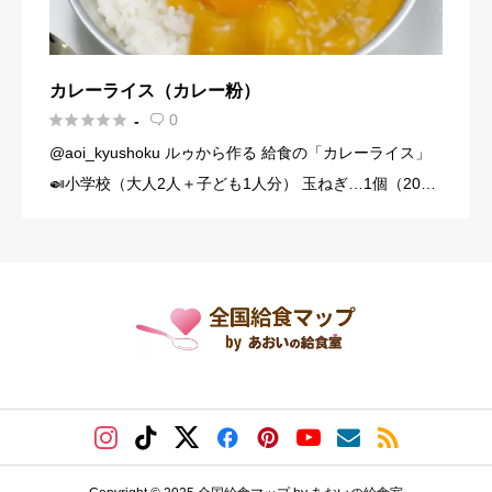
カレーライス（カレー粉）





0
-

@aoi_kyushoku ルゥから作る 給食の「カレーライス」
🍛小学校（大人2人＋子ども1人分） 玉ねぎ…1個（200
g） にんじん…1/3本（60g） じゃがいも…1個（140g）
豚こま切れ肉…150g バター… […]