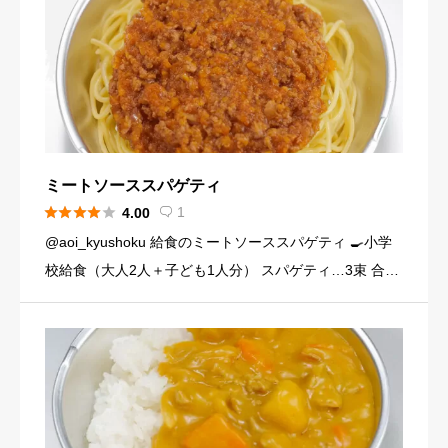
ミートソーススパゲティ





1
4.00

@aoi_kyushoku 給食のミートソーススパゲティ 🍳小学
校給食（大人2人＋子ども1人分） スパゲティ…3束 合い
びき肉…200g 玉ねぎ…1個（200g） にんじん…小1本
（120g） にんにくチューブ…少々（1 […]