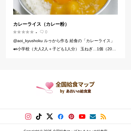
カレーライス（カレー粉）





0
-

@aoi_kyushoku ルゥから作る 給食の「カレーライス」
🍛小学校（大人2人＋子ども1人分） 玉ねぎ…1個（200
g） にんじん…1/3本（60g） じゃがいも…1個（140g）
豚こま切れ肉…150g バター… […]