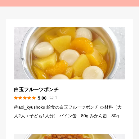
白玉フルーツポンチ





1
5.00

@aoi_kyushoku 給食の白玉フルーツポンチ 🍊材料（大
人2人＋子ども1人分） パイン缶…80g みかん缶…80g 黄
桃缶…80g （シロップ） 水…120ml 砂糖…大さじ3弱（2
4g） （白玉団子） 白玉粉… […]