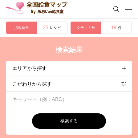

35
19
掲載給食
クチコミ数
レシピ
件
検索結果
こだわりから探す
検索する