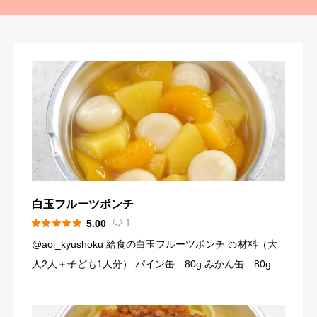
白玉フルーツポンチ





1
5.00

@aoi_kyushoku 給食の白玉フルーツポンチ 🍊材料（大
人2人＋子ども1人分） パイン缶…80g みかん缶…80g 黄
桃缶…80g （シロップ） 水…120ml 砂糖…大さじ3弱（2
4g） （白玉団子） 白玉粉… […]