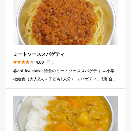
ミートソーススパゲティ





1
4.00

@aoi_kyushoku 給食のミートソーススパゲティ 🍳小学
校給食（大人2人＋子ども1人分） スパゲティ…3束 合い
びき肉…200g 玉ねぎ…1個（200g） にんじん…小1本
（120g） にんにくチューブ…少々（1 […]