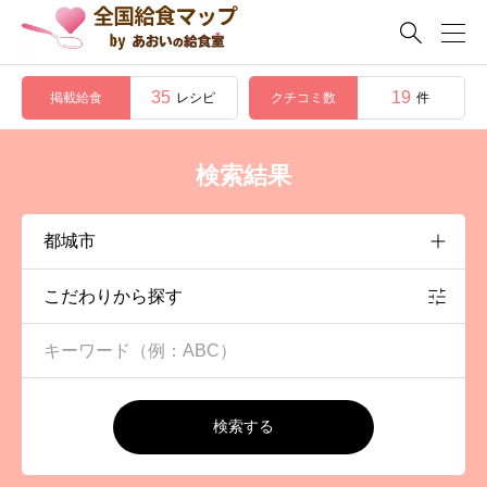

35
19
掲載給食
クチコミ数
レシピ
件
検索結果
こだわりから探す
検索する