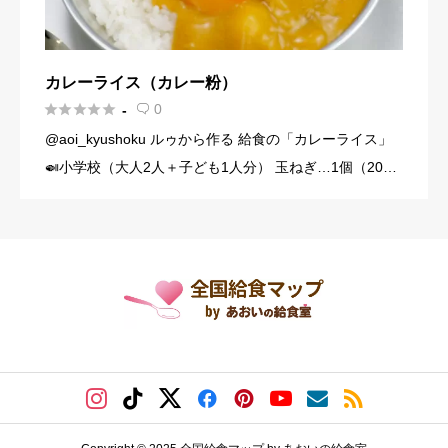
カレーライス（カレー粉）





0
-

@aoi_kyushoku ルゥから作る 給食の「カレーライス」
🍛小学校（大人2人＋子ども1人分） 玉ねぎ…1個（200
g） にんじん…1/3本（60g） じゃがいも…1個（140g）
豚こま切れ肉…150g バター… […]