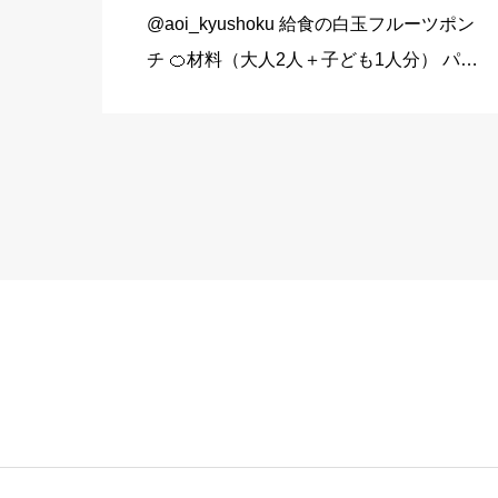
@aoi_kyushoku 給食の白玉フルーツポン
チ 🍊材料（大人2人＋子ども1人分） パイ
ン缶…80g みかん缶…80g 黄桃缶…80g
（シロップ） 水…120ml 砂糖…大さじ3弱
（24g） （白玉団子） 白玉粉… […]