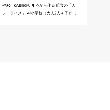
@aoi_kyushoku ルゥから作る 給食の「カ
レーライス」 🍛小学校（大人2人＋子ども
1人分） 玉ねぎ…1個（200g） にんじん…
1/3本（60g） じゃがいも…1個（140g）
豚こま切れ肉…150g バター… […]