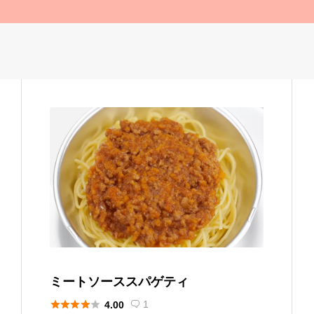
ミートソーススパゲティ





1
4.00
