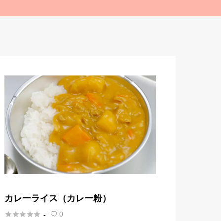
カレーライス（カレー粉）





0
-
