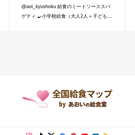
@aoi_kyushoku 給食のミートソーススパ
ゲティ 🍳小学校給食（大人2人＋子ども1
人分） スパゲティ…3束 合いびき肉…200
g 玉ねぎ…1個（200g） にんじん…小1本
（120g） にんにくチューブ…少々（1 […]