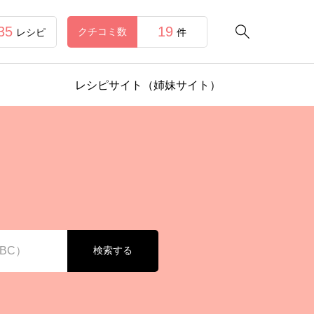
35
19

クチコミ数
レシピ
件
レシピサイト（姉妹サイト）
検索する