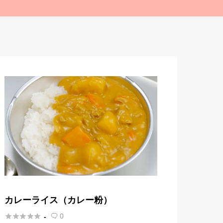
カレーライス（カレー粉）





0
-
