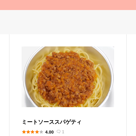
ミートソーススパゲティ





1
4.00
