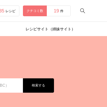
35
19

クチコミ数
レシピ
件
レシピサイト（姉妹サイト）
検索する