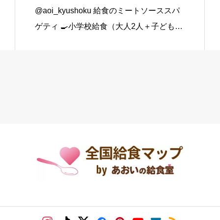
@aoi_kyushoku 給食のミートソーススパ
ゲティ 🍳小学校給食（大人2人＋子ども1
人分） スパゲティ…3束 合いびき肉…200
g 玉ねぎ…1個（200g） にんじん…小1本
（120g） にんにくチューブ…少々（1 […]