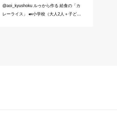
@aoi_kyushoku ルゥから作る 給食の「カ
レーライス」 🍛小学校（大人2人＋子ども
1人分） 玉ねぎ…1個（200g） にんじん…
1/3本（60g） じゃがいも…1個（140g）
豚こま切れ肉…150g バター… […]