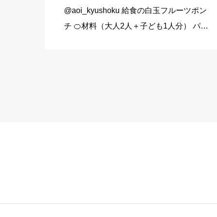
@aoi_kyushoku 給食の白玉フルーツポン
チ 🍊材料（大人2人＋子ども1人分） パイ
ン缶…80g みかん缶…80g 黄桃缶…80g
（シロップ） 水…120ml 砂糖…大さじ3弱
（24g） （白玉団子） 白玉粉… […]