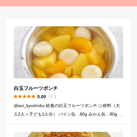
白玉フルーツポンチ





1
5.00

@aoi_kyushoku 給食の白玉フルーツポンチ 🍊材料（大
人2人＋子ども1人分） パイン缶…80g みかん缶…80g 黄
桃缶…80g （シロップ） 水…120ml 砂糖…大さじ3弱（2
4g） （白玉団子） 白玉粉… […]