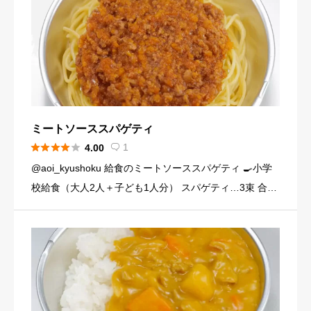
ミートソーススパゲティ





1
4.00

@aoi_kyushoku 給食のミートソーススパゲティ 🍳小学
校給食（大人2人＋子ども1人分） スパゲティ…3束 合い
びき肉…200g 玉ねぎ…1個（200g） にんじん…小1本
（120g） にんにくチューブ…少々（1 […]