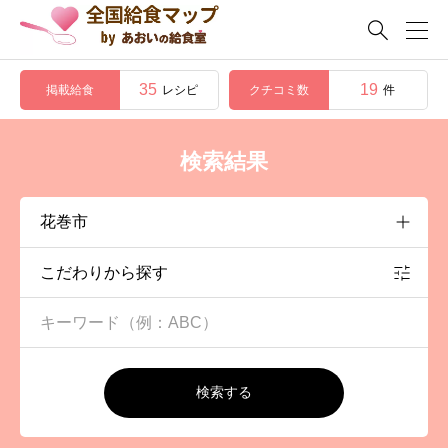

35
19
掲載給食
クチコミ数
レシピ
件
検索結果
こだわりから探す
検索する