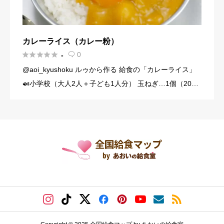
カレーライス（カレー粉）





0
-

@aoi_kyushoku ルゥから作る 給食の「カレーライス」
🍛小学校（大人2人＋子ども1人分） 玉ねぎ…1個（200
g） にんじん…1/3本（60g） じゃがいも…1個（140g）
豚こま切れ肉…150g バター… […]