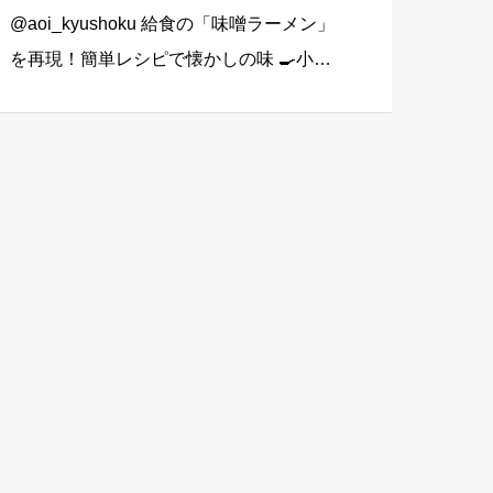
@aoi_kyushoku 給食の「味噌ラーメン」
を再現！簡単レシピで懐かしの味 🍳小学
校みそラーメン（大人2人＋子ども1人分）
生中華麺…3玉 にんじん…1/4本（40g） キ
ャベツ…2枚（100g） もやし…1/3袋 […]