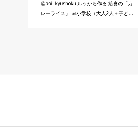
@aoi_kyushoku ルゥから作る 給食の「カ
レーライス」 🍛小学校（大人2人＋子ども
1人分） 玉ねぎ…1個（200g） にんじん…
1/3本（60g） じゃがいも…1個（140g）
豚こま切れ肉…150g バター… […]