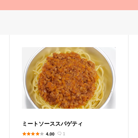
ミートソーススパゲティ





1
4.00
