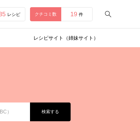
35
19

クチコミ数
レシピ
件
レシピサイト（姉妹サイト）
検索する