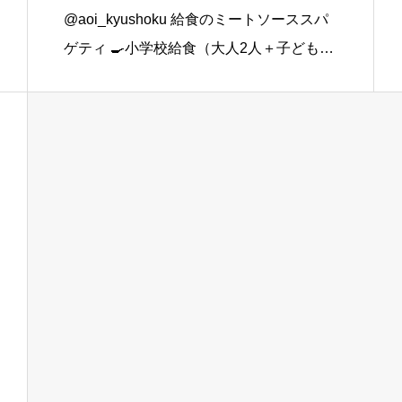
@aoi_kyushoku 給食のミートソーススパ
ゲティ 🍳小学校給食（大人2人＋子ども1
人分） スパゲティ…3束 合いびき肉…200
g 玉ねぎ…1個（200g） にんじん…小1本
（120g） にんにくチューブ…少々（1 […]