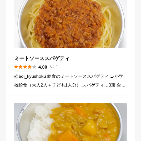
ミートソーススパゲティ





1
4.00

@aoi_kyushoku 給食のミートソーススパゲティ 🍳小学
校給食（大人2人＋子ども1人分） スパゲティ…3束 合い
びき肉…200g 玉ねぎ…1個（200g） にんじん…小1本
（120g） にんにくチューブ…少々（1 […]