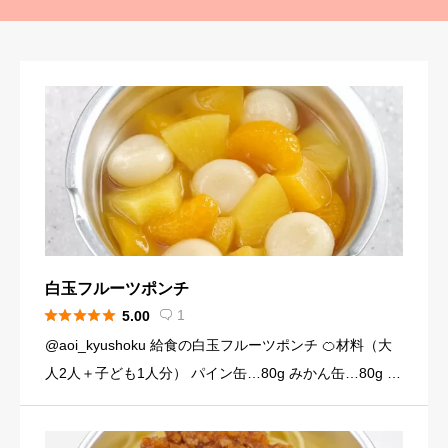
白玉フルーツポンチ





1
5.00

@aoi_kyushoku 給食の白玉フルーツポンチ 🍊材料（大
人2人＋子ども1人分） パイン缶…80g みかん缶…80g 黄
桃缶…80g （シロップ） 水…120ml 砂糖…大さじ3弱（2
4g） （白玉団子） 白玉粉… […]