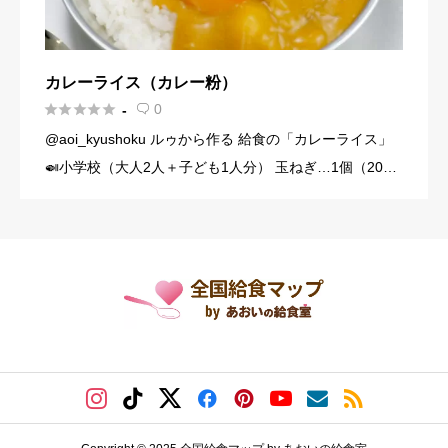
カレーライス（カレー粉）





0
-

@aoi_kyushoku ルゥから作る 給食の「カレーライス」
🍛小学校（大人2人＋子ども1人分） 玉ねぎ…1個（200
g） にんじん…1/3本（60g） じゃがいも…1個（140g）
豚こま切れ肉…150g バター… […]