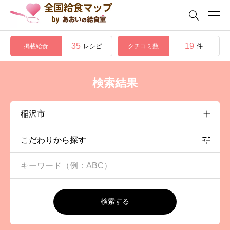

35
19
掲載給食
クチコミ数
レシピ
件
検索結果
こだわりから探す
検索する