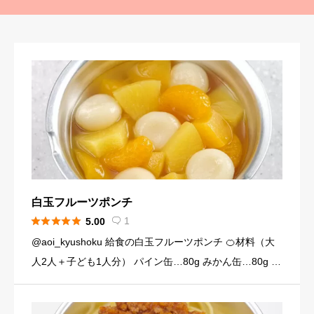
白玉フルーツポンチ





1
5.00

@aoi_kyushoku 給食の白玉フルーツポンチ 🍊材料（大
人2人＋子ども1人分） パイン缶…80g みかん缶…80g 黄
桃缶…80g （シロップ） 水…120ml 砂糖…大さじ3弱（2
4g） （白玉団子） 白玉粉… […]