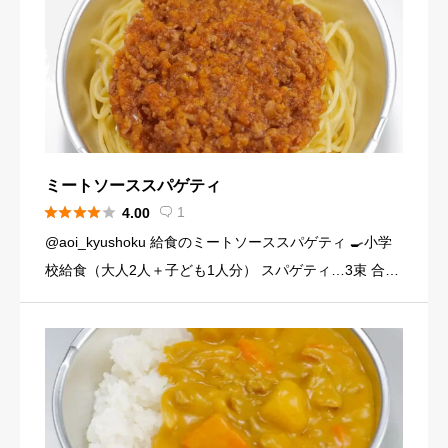
ミートソーススパゲティ





1
4.00

@aoi_kyushoku 給食のミートソーススパゲティ 🍳小学
校給食（大人2人＋子ども1人分） スパゲティ…3束 合い
びき肉…200g 玉ねぎ…1個（200g） にんじん…小1本
（120g） にんにくチューブ…少々（1 […]