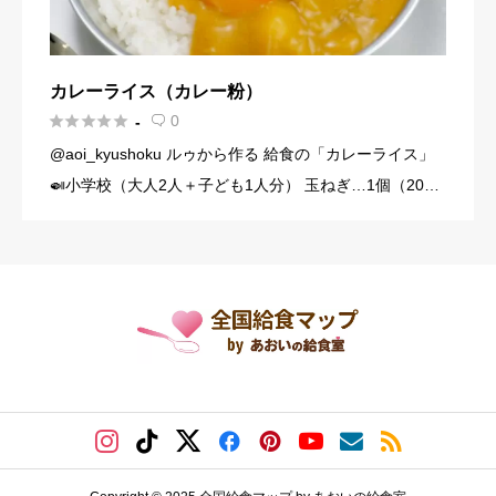
カレーライス（カレー粉）





0
-

@aoi_kyushoku ルゥから作る 給食の「カレーライス」
🍛小学校（大人2人＋子ども1人分） 玉ねぎ…1個（200
g） にんじん…1/3本（60g） じゃがいも…1個（140g）
豚こま切れ肉…150g バター… […]