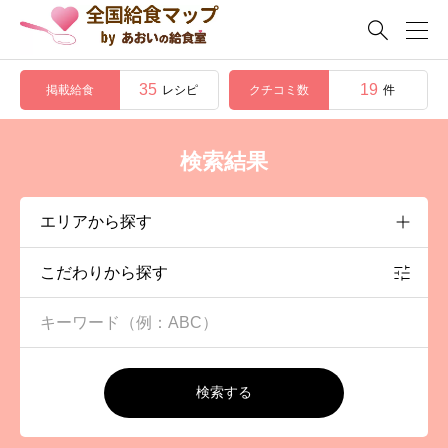

35
19
掲載給食
クチコミ数
レシピ
件
検索結果
こだわりから探す
検索する