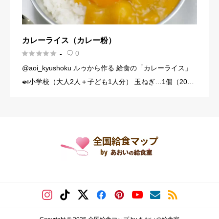
カレーライス（カレー粉）





0
-

@aoi_kyushoku ルゥから作る 給食の「カレーライス」
🍛小学校（大人2人＋子ども1人分） 玉ねぎ…1個（200
g） にんじん…1/3本（60g） じゃがいも…1個（140g）
豚こま切れ肉…150g バター… […]