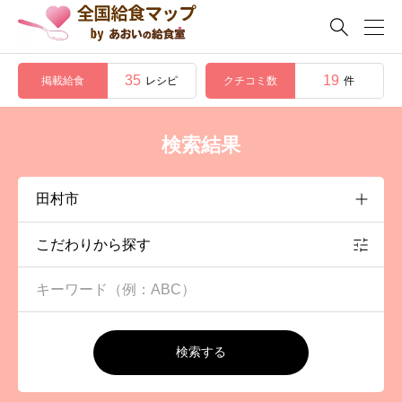

35
19
掲載給食
クチコミ数
レシピ
件
検索結果
こだわりから探す
検索する