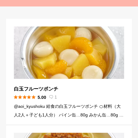
白玉フルーツポンチ





1
5.00

@aoi_kyushoku 給食の白玉フルーツポンチ 🍊材料（大
人2人＋子ども1人分） パイン缶…80g みかん缶…80g 黄
桃缶…80g （シロップ） 水…120ml 砂糖…大さじ3弱（2
4g） （白玉団子） 白玉粉… […]