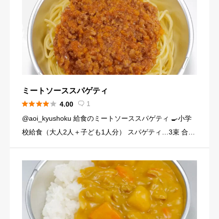
ミートソーススパゲティ





1
4.00

@aoi_kyushoku 給食のミートソーススパゲティ 🍳小学
校給食（大人2人＋子ども1人分） スパゲティ…3束 合い
びき肉…200g 玉ねぎ…1個（200g） にんじん…小1本
（120g） にんにくチューブ…少々（1 […]