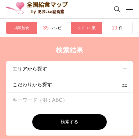

35
19
掲載給食
クチコミ数
レシピ
件
検索結果
こだわりから探す
検索する