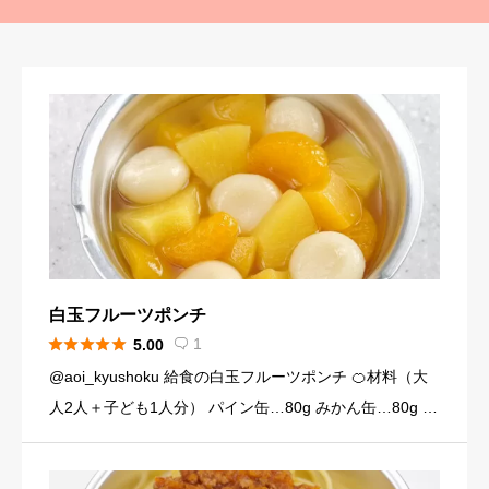
白玉フルーツポンチ





1
5.00

@aoi_kyushoku 給食の白玉フルーツポンチ 🍊材料（大
人2人＋子ども1人分） パイン缶…80g みかん缶…80g 黄
桃缶…80g （シロップ） 水…120ml 砂糖…大さじ3弱（2
4g） （白玉団子） 白玉粉… […]