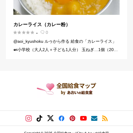
カレーライス（カレー粉）





0
-

@aoi_kyushoku ルゥから作る 給食の「カレーライス」
🍛小学校（大人2人＋子ども1人分） 玉ねぎ…1個（200
g） にんじん…1/3本（60g） じゃがいも…1個（140g）
豚こま切れ肉…150g バター… […]