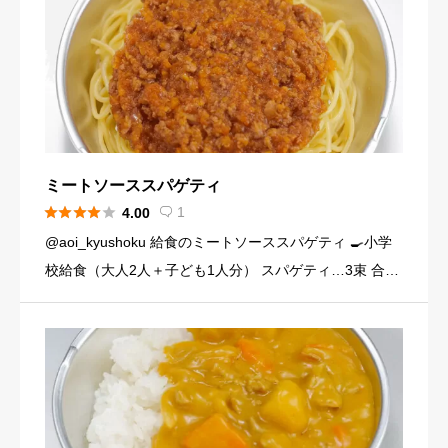
ミートソーススパゲティ





1
4.00

@aoi_kyushoku 給食のミートソーススパゲティ 🍳小学
校給食（大人2人＋子ども1人分） スパゲティ…3束 合い
びき肉…200g 玉ねぎ…1個（200g） にんじん…小1本
（120g） にんにくチューブ…少々（1 […]