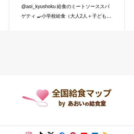
@aoi_kyushoku 給食のミートソーススパ
ゲティ 🍳小学校給食（大人2人＋子ども1
人分） スパゲティ…3束 合いびき肉…200
g 玉ねぎ…1個（200g） にんじん…小1本
（120g） にんにくチューブ…少々（1 […]