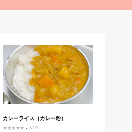
カレーライス（カレー粉）





0
-
