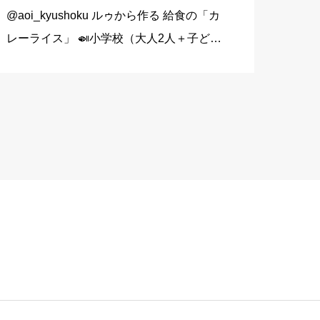
@aoi_kyushoku ルゥから作る 給食の「カ
レーライス」 🍛小学校（大人2人＋子ども
1人分） 玉ねぎ…1個（200g） にんじん…
1/3本（60g） じゃがいも…1個（140g）
豚こま切れ肉…150g バター… […]