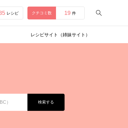
35
19

クチコミ数
レシピ
件
レシピサイト（姉妹サイト）
検索する