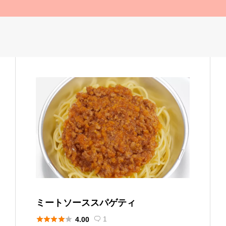
ミートソーススパゲティ





1
4.00
