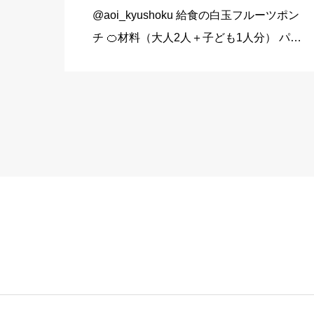
@aoi_kyushoku 給食の白玉フルーツポン
チ 🍊材料（大人2人＋子ども1人分） パイ
ン缶…80g みかん缶…80g 黄桃缶…80g
（シロップ） 水…120ml 砂糖…大さじ3弱
（24g） （白玉団子） 白玉粉… […]