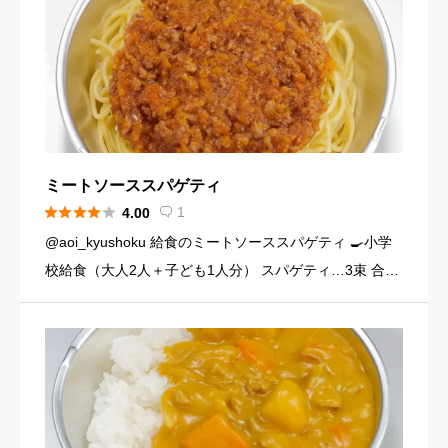
ミートソーススパゲティ





1
4.00

@aoi_kyushoku 給食のミートソーススパゲティ 🍳小学
校給食（大人2人＋子ども1人分） スパゲティ…3束 合い
びき肉…200g 玉ねぎ…1個（200g） にんじん…小1本
（120g） にんにくチューブ…少々（1 […]