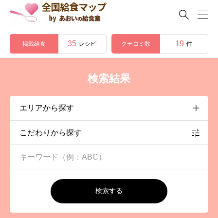

35
19
掲載給食
クチコミ数
レシピ
件
検索結果
こだわりから探す
検索する