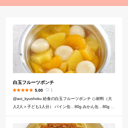
白玉フルーツポンチ





1
5.00

@aoi_kyushoku 給食の白玉フルーツポンチ 🍊材料（大
人2人＋子ども1人分） パイン缶…80g みかん缶…80g 黄
桃缶…80g （シロップ） 水…120ml 砂糖…大さじ3弱（2
4g） （白玉団子） 白玉粉… […]