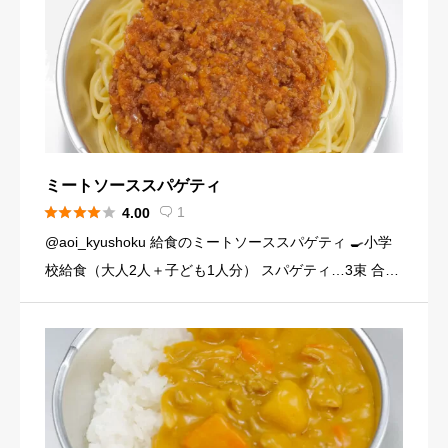
ミートソーススパゲティ





1
4.00

@aoi_kyushoku 給食のミートソーススパゲティ 🍳小学
校給食（大人2人＋子ども1人分） スパゲティ…3束 合い
びき肉…200g 玉ねぎ…1個（200g） にんじん…小1本
（120g） にんにくチューブ…少々（1 […]