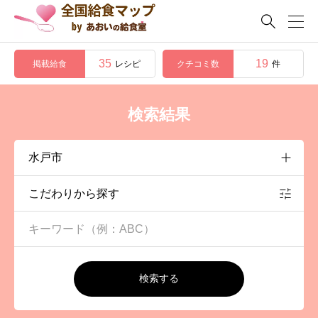

35
19
掲載給食
クチコミ数
レシピ
件
検索結果
こだわりから探す
検索する