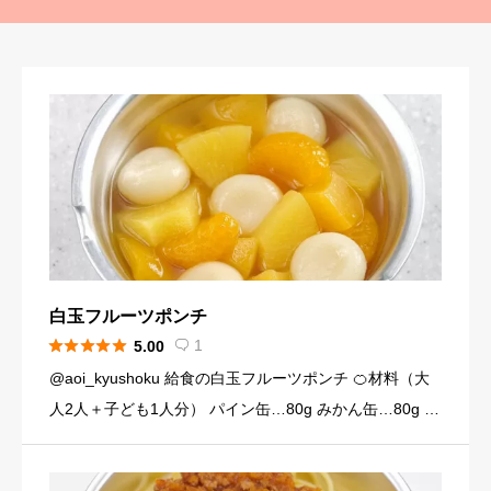
白玉フルーツポンチ





1
5.00

@aoi_kyushoku 給食の白玉フルーツポンチ 🍊材料（大
人2人＋子ども1人分） パイン缶…80g みかん缶…80g 黄
桃缶…80g （シロップ） 水…120ml 砂糖…大さじ3弱（2
4g） （白玉団子） 白玉粉… […]