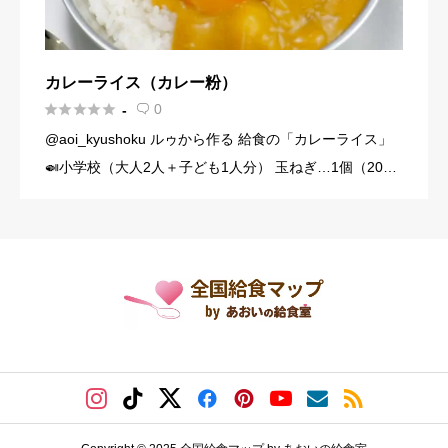
カレーライス（カレー粉）





0
-

@aoi_kyushoku ルゥから作る 給食の「カレーライス」
🍛小学校（大人2人＋子ども1人分） 玉ねぎ…1個（200
g） にんじん…1/3本（60g） じゃがいも…1個（140g）
豚こま切れ肉…150g バター… […]