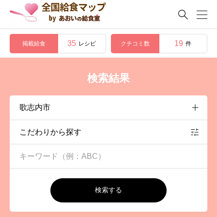

35
19
掲載給食
クチコミ数
レシピ
件
検索結果
こだわりから探す
検索する