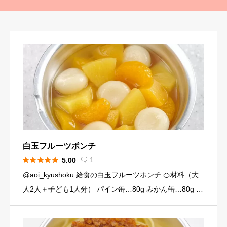
白玉フルーツポンチ





1
5.00

@aoi_kyushoku 給食の白玉フルーツポンチ 🍊材料（大
人2人＋子ども1人分） パイン缶…80g みかん缶…80g 黄
桃缶…80g （シロップ） 水…120ml 砂糖…大さじ3弱（2
4g） （白玉団子） 白玉粉… […]