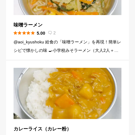
味噌ラーメン





2
5.00

@aoi_kyushoku 給食の「味噌ラーメン」を再現！簡単レ
シピで懐かしの味 🍳小学校みそラーメン（大人2人＋子
ども1人分） 生中華麺…3玉 にんじん…1/4本（40g） キ
ャベツ…2枚（100g） もやし…1/3袋 […]
カレーライス（カレー粉）