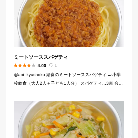
ミートソーススパゲティ





1
4.00

@aoi_kyushoku 給食のミートソーススパゲティ 🍳小学
校給食（大人2人＋子ども1人分） スパゲティ…3束 合い
びき肉…200g 玉ねぎ…1個（200g） にんじん…小1本
（120g） にんにくチューブ…少々（1 […]