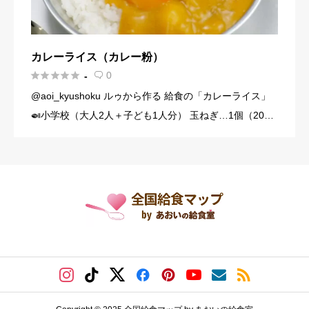
カレーライス（カレー粉）





0
-

@aoi_kyushoku ルゥから作る 給食の「カレーライス」
🍛小学校（大人2人＋子ども1人分） 玉ねぎ…1個（200
g） にんじん…1/3本（60g） じゃがいも…1個（140g）
豚こま切れ肉…150g バター… […]