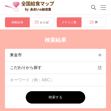

35
19
掲載給食
クチコミ数
レシピ
件
検索結果
こだわりから探す
検索する