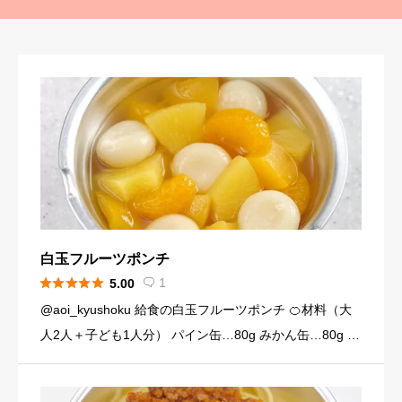
白玉フルーツポンチ





1
5.00

@aoi_kyushoku 給食の白玉フルーツポンチ 🍊材料（大
人2人＋子ども1人分） パイン缶…80g みかん缶…80g 黄
桃缶…80g （シロップ） 水…120ml 砂糖…大さじ3弱（2
4g） （白玉団子） 白玉粉… […]