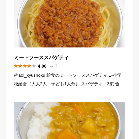
ミートソーススパゲティ





1
4.00

@aoi_kyushoku 給食のミートソーススパゲティ 🍳小学
校給食（大人2人＋子ども1人分） スパゲティ…3束 合い
びき肉…200g 玉ねぎ…1個（200g） にんじん…小1本
（120g） にんにくチューブ…少々（1 […]