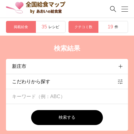

35
19
掲載給食
クチコミ数
レシピ
件
検索結果
こだわりから探す
検索する