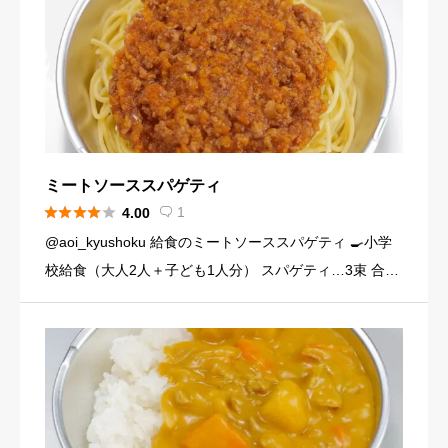
ミートソーススパゲティ





1
4.00

@aoi_kyushoku 給食のミートソーススパゲティ 🍳小学
校給食（大人2人＋子ども1人分） スパゲティ…3束 合い
びき肉…200g 玉ねぎ…1個（200g） にんじん…小1本
（120g） にんにくチューブ…少々（1 […]