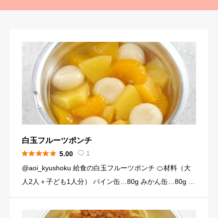
白玉フルーツポンチ





1
5.00

@aoi_kyushoku 給食の白玉フルーツポンチ 🍊材料（大
人2人＋子ども1人分） パイン缶…80g みかん缶…80g 黄
桃缶…80g （シロップ） 水…120ml 砂糖…大さじ3弱（2
4g） （白玉団子） 白玉粉… […]