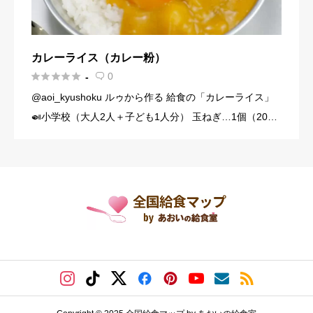
カレーライス（カレー粉）





0
-

@aoi_kyushoku ルゥから作る 給食の「カレーライス」
🍛小学校（大人2人＋子ども1人分） 玉ねぎ…1個（200
g） にんじん…1/3本（60g） じゃがいも…1個（140g）
豚こま切れ肉…150g バター… […]