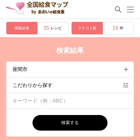

35
19
掲載給食
クチコミ数
レシピ
件
検索結果
こだわりから探す
検索する