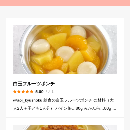
白玉フルーツポンチ





1
5.00

@aoi_kyushoku 給食の白玉フルーツポンチ 🍊材料（大
人2人＋子ども1人分） パイン缶…80g みかん缶…80g 黄
桃缶…80g （シロップ） 水…120ml 砂糖…大さじ3弱（2
4g） （白玉団子） 白玉粉… […]