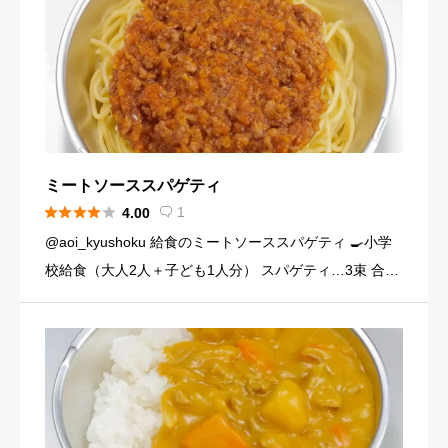
ミートソーススパゲティ





1
4.00

@aoi_kyushoku 給食のミートソーススパゲティ 🍳小学
校給食（大人2人＋子ども1人分） スパゲティ…3束 合い
びき肉…200g 玉ねぎ…1個（200g） にんじん…小1本
（120g） にんにくチューブ…少々（1 […]