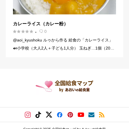
カレーライス（カレー粉）





0
-

@aoi_kyushoku ルゥから作る 給食の「カレーライス」
🍛小学校（大人2人＋子ども1人分） 玉ねぎ…1個（200
g） にんじん…1/3本（60g） じゃがいも…1個（140g）
豚こま切れ肉…150g バター… […]