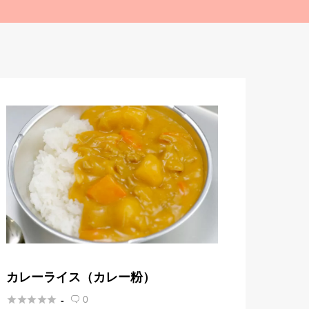
カレーライス（カレー粉）





0
-
