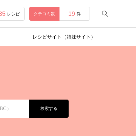
35
19

クチコミ数
レシピ
件
レシピサイト（姉妹サイト）
検索する