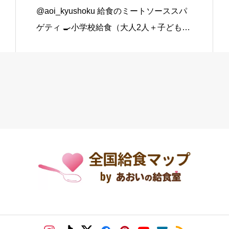
@aoi_kyushoku 給食のミートソーススパ
ゲティ 🍳小学校給食（大人2人＋子ども1
人分） スパゲティ…3束 合いびき肉…200
g 玉ねぎ…1個（200g） にんじん…小1本
（120g） にんにくチューブ…少々（1 […]