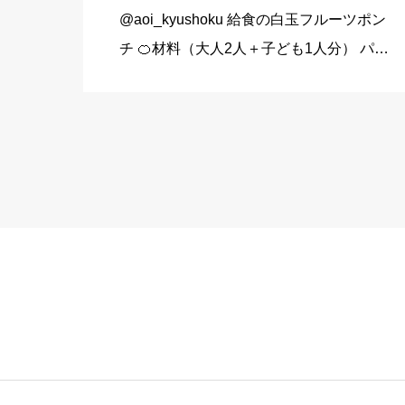
@aoi_kyushoku 給食の白玉フルーツポン
チ 🍊材料（大人2人＋子ども1人分） パイ
ン缶…80g みかん缶…80g 黄桃缶…80g
（シロップ） 水…120ml 砂糖…大さじ3弱
（24g） （白玉団子） 白玉粉… […]