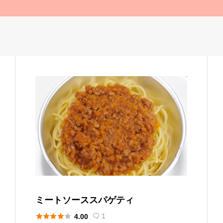
ミートソーススパゲティ





1
4.00
