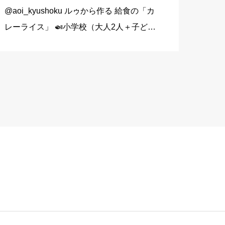
@aoi_kyushoku ルゥから作る 給食の「カ
レーライス」 🍛小学校（大人2人＋子ども
1人分） 玉ねぎ…1個（200g） にんじん…
1/3本（60g） じゃがいも…1個（140g）
豚こま切れ肉…150g バター… […]