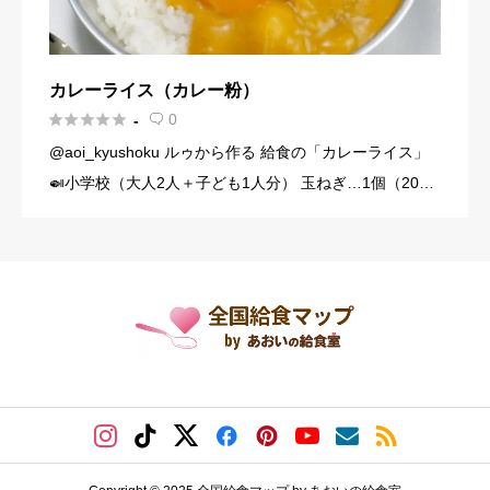
カレーライス（カレー粉）





0
-

@aoi_kyushoku ルゥから作る 給食の「カレーライス」
🍛小学校（大人2人＋子ども1人分） 玉ねぎ…1個（200
g） にんじん…1/3本（60g） じゃがいも…1個（140g）
豚こま切れ肉…150g バター… […]