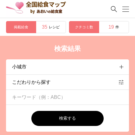

35
19
掲載給食
クチコミ数
レシピ
件
検索結果
こだわりから探す
検索する