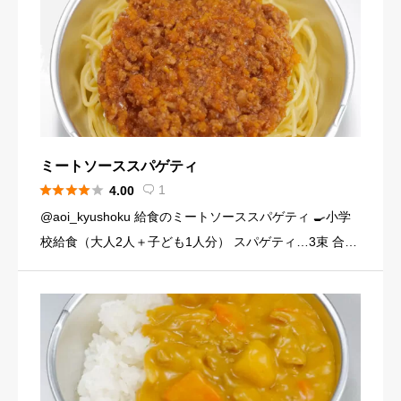
ミートソーススパゲティ





1
4.00

@aoi_kyushoku 給食のミートソーススパゲティ 🍳小学
校給食（大人2人＋子ども1人分） スパゲティ…3束 合い
びき肉…200g 玉ねぎ…1個（200g） にんじん…小1本
（120g） にんにくチューブ…少々（1 […]