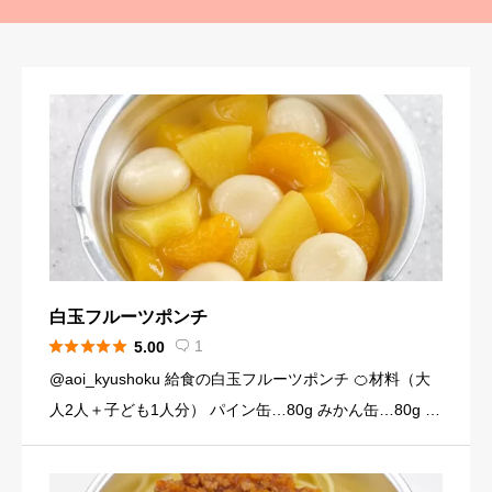
白玉フルーツポンチ





1
5.00

@aoi_kyushoku 給食の白玉フルーツポンチ 🍊材料（大
人2人＋子ども1人分） パイン缶…80g みかん缶…80g 黄
桃缶…80g （シロップ） 水…120ml 砂糖…大さじ3弱（2
4g） （白玉団子） 白玉粉… […]