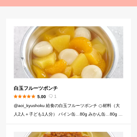
白玉フルーツポンチ





1
5.00

@aoi_kyushoku 給食の白玉フルーツポンチ 🍊材料（大
人2人＋子ども1人分） パイン缶…80g みかん缶…80g 黄
桃缶…80g （シロップ） 水…120ml 砂糖…大さじ3弱（2
4g） （白玉団子） 白玉粉… […]