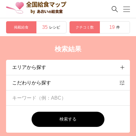

35
19
掲載給食
クチコミ数
レシピ
件
検索結果
こだわりから探す
検索する