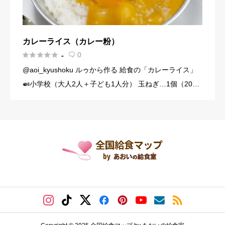
カレーライス（カレー粉）





0
-

@aoi_kyushoku ルゥから作る 給食の「カレーライス」
🍛小学校（大人2人＋子ども1人分） 玉ねぎ…1個（200
g） にんじん…1/3本（60g） じゃがいも…1個（140g）
豚こま切れ肉…150g バター… […]