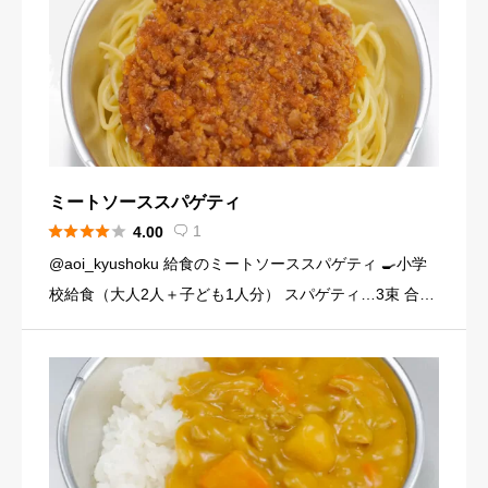
ミートソーススパゲティ





1
4.00

@aoi_kyushoku 給食のミートソーススパゲティ 🍳小学
校給食（大人2人＋子ども1人分） スパゲティ…3束 合い
びき肉…200g 玉ねぎ…1個（200g） にんじん…小1本
（120g） にんにくチューブ…少々（1 […]