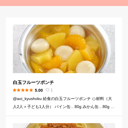
白玉フルーツポンチ





1
5.00

@aoi_kyushoku 給食の白玉フルーツポンチ 🍊材料（大
人2人＋子ども1人分） パイン缶…80g みかん缶…80g 黄
桃缶…80g （シロップ） 水…120ml 砂糖…大さじ3弱（2
4g） （白玉団子） 白玉粉… […]