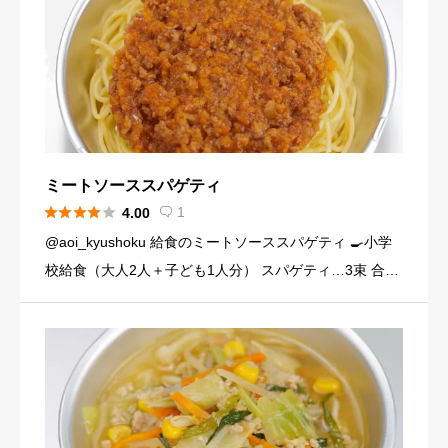
ミートソーススパゲティ





1
4.00

@aoi_kyushoku 給食のミートソーススパゲティ 🍳小学
校給食（大人2人＋子ども1人分） スパゲティ…3束 合い
びき肉…200g 玉ねぎ…1個（200g） にんじん…小1本
（120g） にんにくチューブ…少々（1 […]