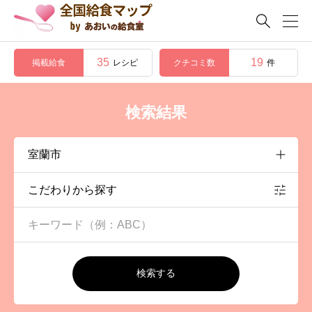

35
19
掲載給食
クチコミ数
レシピ
件
検索結果
こだわりから探す
検索する