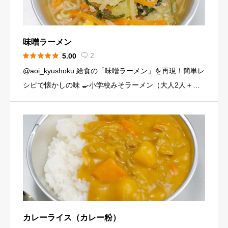
味噌ラーメン





2
5.00

@aoi_kyushoku 給食の「味噌ラーメン」を再現！簡単レ
シピで懐かしの味 🍳小学校みそラーメン（大人2人＋子
ども1人分） 生中華麺…3玉 にんじん…1/4本（40g） キ
ャベツ…2枚（100g） もやし…1/3袋 […]
カレーライス（カレー粉）