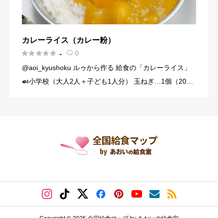
カレーライス（カレー粉）





0
-

@aoi_kyushoku ルゥから作る 給食の「カレーライス」
🍛小学校（大人2人＋子ども1人分） 玉ねぎ…1個（200
g） にんじん…1/3本（60g） じゃがいも…1個（140g）
豚こま切れ肉…150g バター… […]