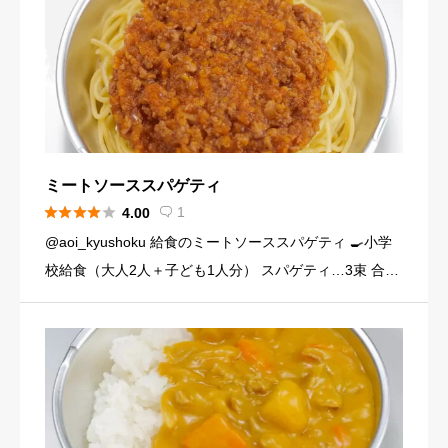
ミートソーススパゲティ





1
4.00

@aoi_kyushoku 給食のミートソーススパゲティ 🍳小学
校給食（大人2人＋子ども1人分） スパゲティ…3束 合い
びき肉…200g 玉ねぎ…1個（200g） にんじん…小1本
（120g） にんにくチューブ…少々（1 […]