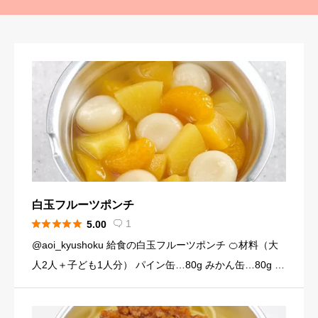
白玉フルーツポンチ





1
5.00

@aoi_kyushoku 給食の白玉フルーツポンチ 🍊材料（大
人2人＋子ども1人分） パイン缶…80g みかん缶…80g 黄
桃缶…80g （シロップ） 水…120ml 砂糖…大さじ3弱（2
4g） （白玉団子） 白玉粉… […]