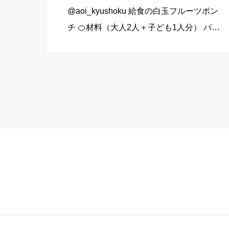
@aoi_kyushoku 給食の白玉フルーツポン
チ 🍊材料（大人2人＋子ども1人分） パイ
ン缶…80g みかん缶…80g 黄桃缶…80g
（シロップ） 水…120ml 砂糖…大さじ3弱
（24g） （白玉団子） 白玉粉… […]