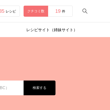
35
19

クチコミ数
レシピ
件
レシピサイト（姉妹サイト）
検索する