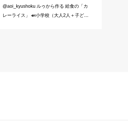
@aoi_kyushoku ルゥから作る 給食の「カ
レーライス」 🍛小学校（大人2人＋子ども
1人分） 玉ねぎ…1個（200g） にんじん…
1/3本（60g） じゃがいも…1個（140g）
豚こま切れ肉…150g バター… […]