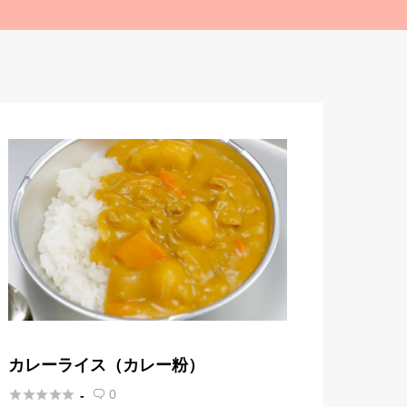
カレーライス（カレー粉）





0
-
