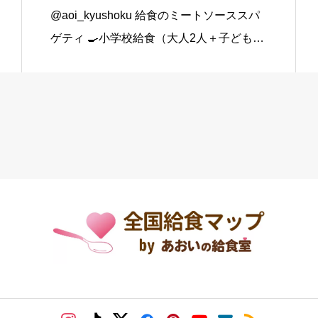
@aoi_kyushoku 給食のミートソーススパ
ゲティ 🍳小学校給食（大人2人＋子ども1
人分） スパゲティ…3束 合いびき肉…200
g 玉ねぎ…1個（200g） にんじん…小1本
（120g） にんにくチューブ…少々（1 […]