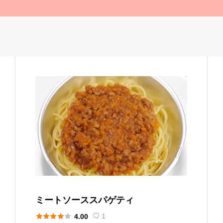
ミートソーススパゲティ





1
4.00
