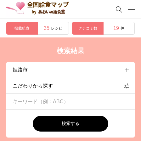

35
19
掲載給食
クチコミ数
レシピ
件
検索結果
こだわりから探す
検索する