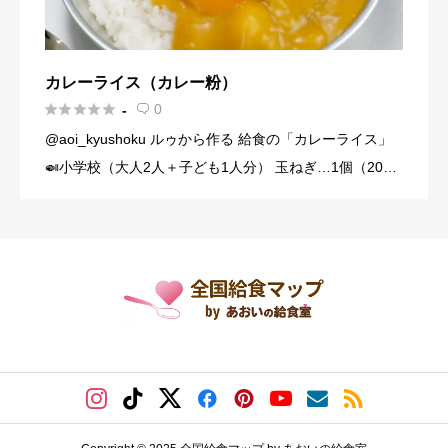
カレーライス（カレー粉）





0
-

@aoi_kyushoku ルゥから作る 給食の「カレーライス」
🍛小学校（大人2人＋子ども1人分） 玉ねぎ…1個（200
g） にんじん…1/3本（60g） じゃがいも…1個（140g）
豚こま切れ肉…150g バター… […]