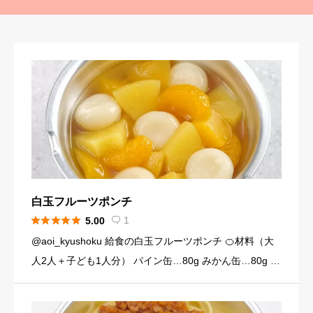
白玉フルーツポンチ





1
5.00

@aoi_kyushoku 給食の白玉フルーツポンチ 🍊材料（大
人2人＋子ども1人分） パイン缶…80g みかん缶…80g 黄
桃缶…80g （シロップ） 水…120ml 砂糖…大さじ3弱（2
4g） （白玉団子） 白玉粉… […]