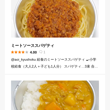
ミートソーススパゲティ





1
4.00

@aoi_kyushoku 給食のミートソーススパゲティ 🍳小学
校給食（大人2人＋子ども1人分） スパゲティ…3束 合い
びき肉…200g 玉ねぎ…1個（200g） にんじん…小1本
（120g） にんにくチューブ…少々（1 […]