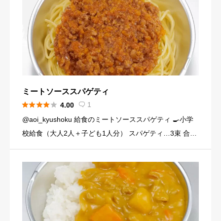
ミートソーススパゲティ





1
4.00

@aoi_kyushoku 給食のミートソーススパゲティ 🍳小学
校給食（大人2人＋子ども1人分） スパゲティ…3束 合い
びき肉…200g 玉ねぎ…1個（200g） にんじん…小1本
（120g） にんにくチューブ…少々（1 […]