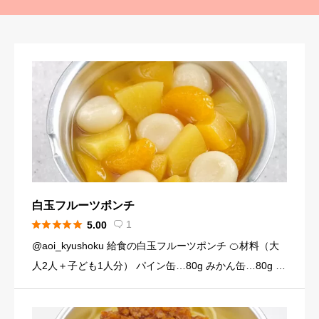
白玉フルーツポンチ





1
5.00

@aoi_kyushoku 給食の白玉フルーツポンチ 🍊材料（大
人2人＋子ども1人分） パイン缶…80g みかん缶…80g 黄
桃缶…80g （シロップ） 水…120ml 砂糖…大さじ3弱（2
4g） （白玉団子） 白玉粉… […]