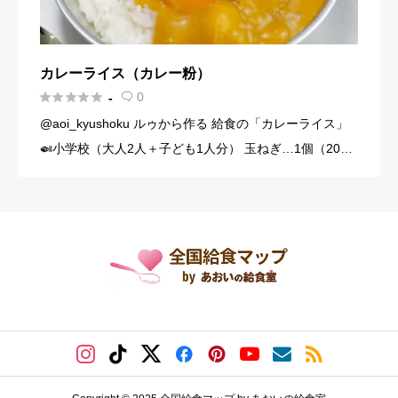
カレーライス（カレー粉）





0
-

@aoi_kyushoku ルゥから作る 給食の「カレーライス」
🍛小学校（大人2人＋子ども1人分） 玉ねぎ…1個（200
g） にんじん…1/3本（60g） じゃがいも…1個（140g）
豚こま切れ肉…150g バター… […]