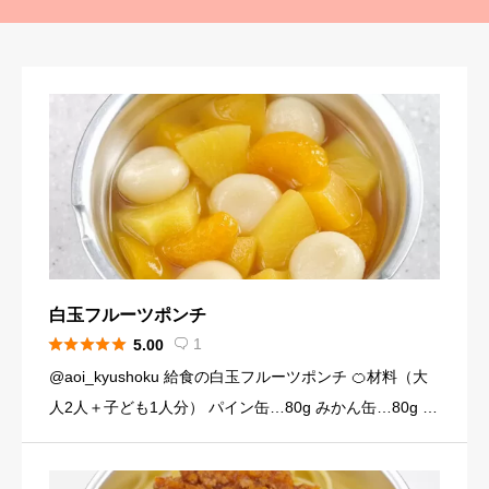
白玉フルーツポンチ





1
5.00

@aoi_kyushoku 給食の白玉フルーツポンチ 🍊材料（大
人2人＋子ども1人分） パイン缶…80g みかん缶…80g 黄
桃缶…80g （シロップ） 水…120ml 砂糖…大さじ3弱（2
4g） （白玉団子） 白玉粉… […]