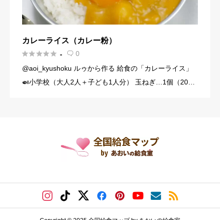
カレーライス（カレー粉）





0
-

@aoi_kyushoku ルゥから作る 給食の「カレーライス」
🍛小学校（大人2人＋子ども1人分） 玉ねぎ…1個（200
g） にんじん…1/3本（60g） じゃがいも…1個（140g）
豚こま切れ肉…150g バター… […]