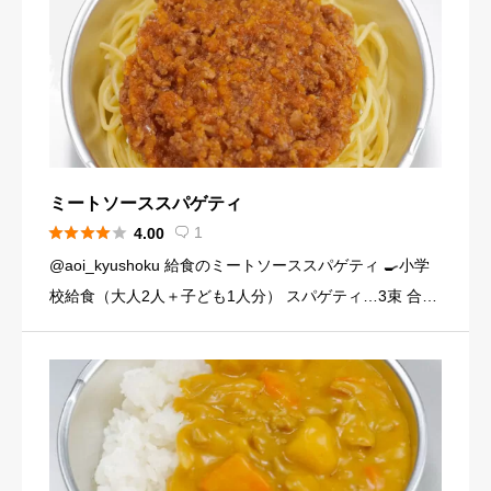
ミートソーススパゲティ





1
4.00

@aoi_kyushoku 給食のミートソーススパゲティ 🍳小学
校給食（大人2人＋子ども1人分） スパゲティ…3束 合い
びき肉…200g 玉ねぎ…1個（200g） にんじん…小1本
（120g） にんにくチューブ…少々（1 […]