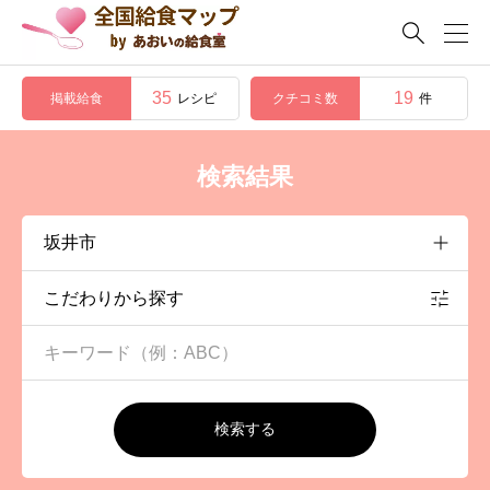

35
19
掲載給食
クチコミ数
レシピ
件
検索結果
こだわりから探す
検索する