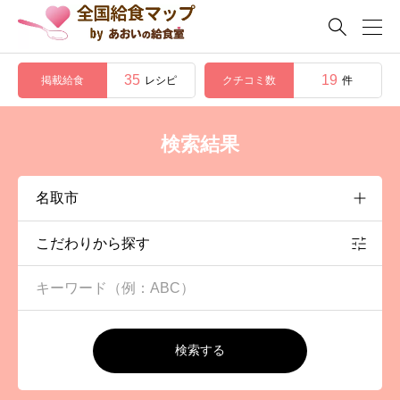

35
19
掲載給食
クチコミ数
レシピ
件
検索結果
こだわりから探す
検索する