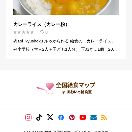
カレーライス（カレー粉）





0
-

@aoi_kyushoku ルゥから作る 給食の「カレーライス」
🍛小学校（大人2人＋子ども1人分） 玉ねぎ…1個（200
g） にんじん…1/3本（60g） じゃがいも…1個（140g）
豚こま切れ肉…150g バター… […]