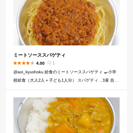
ミートソーススパゲティ





1
4.00

@aoi_kyushoku 給食のミートソーススパゲティ 🍳小学
校給食（大人2人＋子ども1人分） スパゲティ…3束 合い
びき肉…200g 玉ねぎ…1個（200g） にんじん…小1本
（120g） にんにくチューブ…少々（1 […]