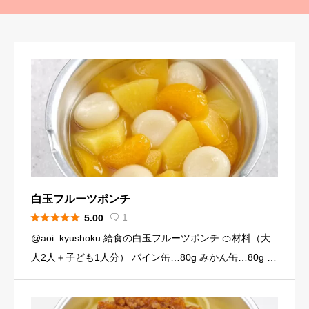
白玉フルーツポンチ





1
5.00

@aoi_kyushoku 給食の白玉フルーツポンチ 🍊材料（大
人2人＋子ども1人分） パイン缶…80g みかん缶…80g 黄
桃缶…80g （シロップ） 水…120ml 砂糖…大さじ3弱（2
4g） （白玉団子） 白玉粉… […]