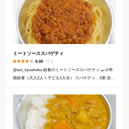
ミートソーススパゲティ





1
4.00

@aoi_kyushoku 給食のミートソーススパゲティ 🍳小学
校給食（大人2人＋子ども1人分） スパゲティ…3束 合い
びき肉…200g 玉ねぎ…1個（200g） にんじん…小1本
（120g） にんにくチューブ…少々（1 […]