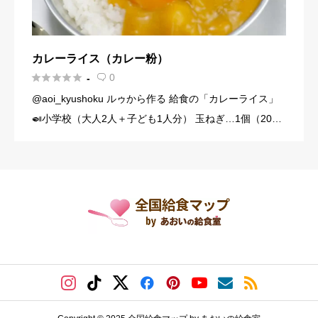
カレーライス（カレー粉）





0
-

@aoi_kyushoku ルゥから作る 給食の「カレーライス」
🍛小学校（大人2人＋子ども1人分） 玉ねぎ…1個（200
g） にんじん…1/3本（60g） じゃがいも…1個（140g）
豚こま切れ肉…150g バター… […]