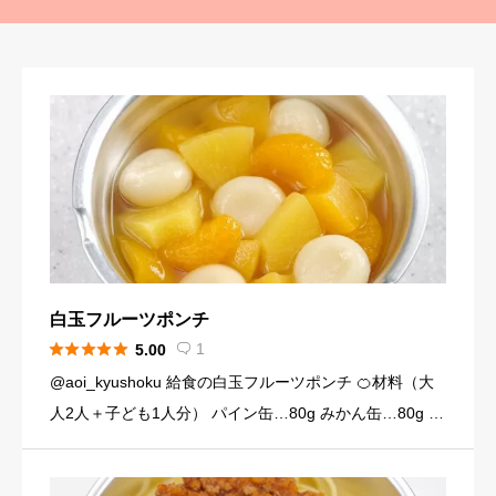
白玉フルーツポンチ





1
5.00

@aoi_kyushoku 給食の白玉フルーツポンチ 🍊材料（大
人2人＋子ども1人分） パイン缶…80g みかん缶…80g 黄
桃缶…80g （シロップ） 水…120ml 砂糖…大さじ3弱（2
4g） （白玉団子） 白玉粉… […]