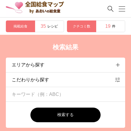

35
19
掲載給食
クチコミ数
レシピ
件
検索結果
こだわりから探す
検索する