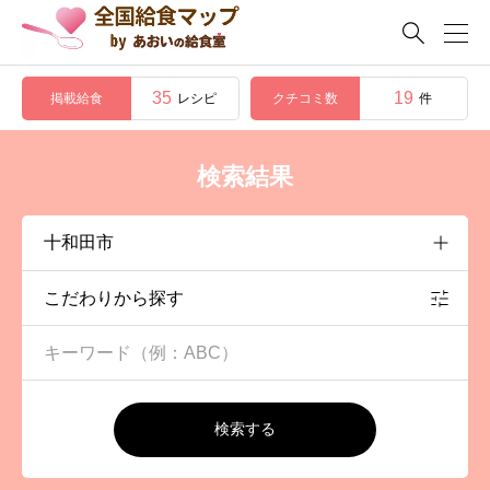

35
19
掲載給食
クチコミ数
レシピ
件
検索結果
こだわりから探す
検索する