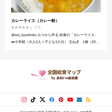
カレーライス（カレー粉）





0
-

@aoi_kyushoku ルゥから作る 給食の「カレーライス」
🍛小学校（大人2人＋子ども1人分） 玉ねぎ…1個（200
g） にんじん…1/3本（60g） じゃがいも…1個（140g）
豚こま切れ肉…150g バター… […]