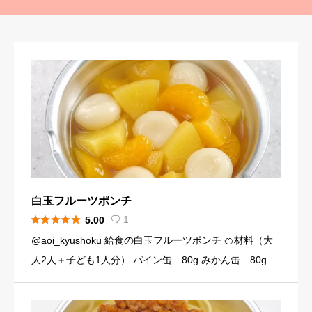
白玉フルーツポンチ





1
5.00

@aoi_kyushoku 給食の白玉フルーツポンチ 🍊材料（大
人2人＋子ども1人分） パイン缶…80g みかん缶…80g 黄
桃缶…80g （シロップ） 水…120ml 砂糖…大さじ3弱（2
4g） （白玉団子） 白玉粉… […]