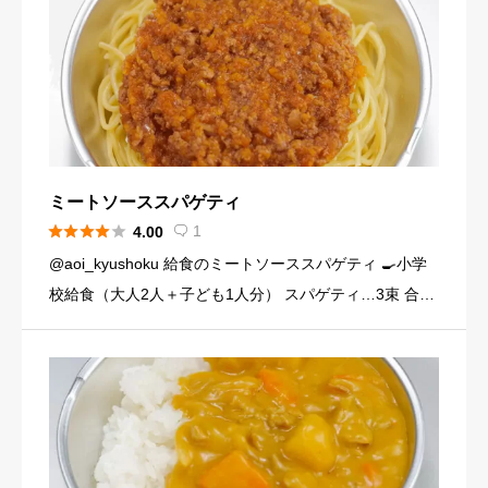
ミートソーススパゲティ





1
4.00

@aoi_kyushoku 給食のミートソーススパゲティ 🍳小学
校給食（大人2人＋子ども1人分） スパゲティ…3束 合い
びき肉…200g 玉ねぎ…1個（200g） にんじん…小1本
（120g） にんにくチューブ…少々（1 […]