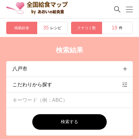

35
19
掲載給食
クチコミ数
レシピ
件
検索結果
こだわりから探す
検索する