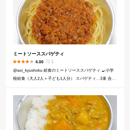
ミートソーススパゲティ





1
4.00

@aoi_kyushoku 給食のミートソーススパゲティ 🍳小学
校給食（大人2人＋子ども1人分） スパゲティ…3束 合い
びき肉…200g 玉ねぎ…1個（200g） にんじん…小1本
（120g） にんにくチューブ…少々（1 […]