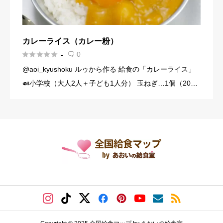
カレーライス（カレー粉）





0
-

@aoi_kyushoku ルゥから作る 給食の「カレーライス」
🍛小学校（大人2人＋子ども1人分） 玉ねぎ…1個（200
g） にんじん…1/3本（60g） じゃがいも…1個（140g）
豚こま切れ肉…150g バター… […]