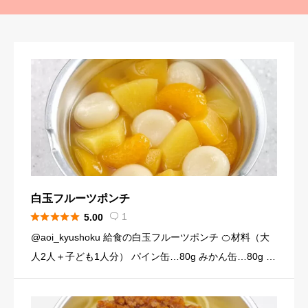
白玉フルーツポンチ





1
5.00

@aoi_kyushoku 給食の白玉フルーツポンチ 🍊材料（大
人2人＋子ども1人分） パイン缶…80g みかん缶…80g 黄
桃缶…80g （シロップ） 水…120ml 砂糖…大さじ3弱（2
4g） （白玉団子） 白玉粉… […]