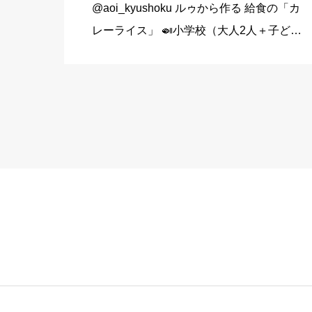
@aoi_kyushoku ルゥから作る 給食の「カ
レーライス」 🍛小学校（大人2人＋子ども
1人分） 玉ねぎ…1個（200g） にんじん…
1/3本（60g） じゃがいも…1個（140g）
豚こま切れ肉…150g バター… […]