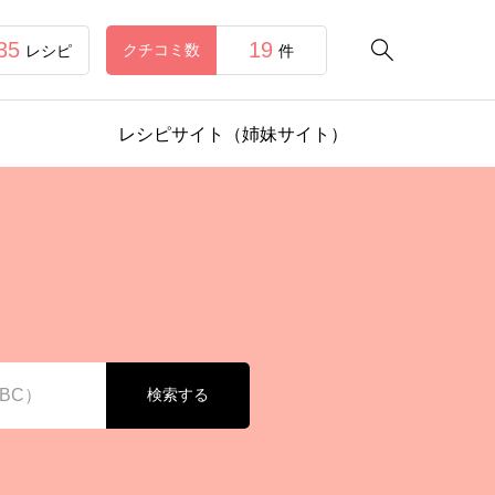
35
19

クチコミ数
レシピ
件
レシピサイト（姉妹サイト）
検索する