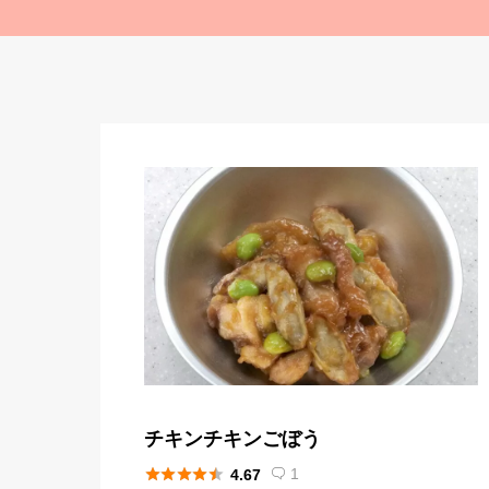
チキンチキンごぼう





1
4.67
