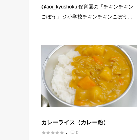
@aoi_kyushoku 保育園の「チキンチキン
ごぼう」 🍗小学校チキンチキンごぼう
（大人2人＋子ども1人分） ごぼう…1/2本
（100g） 片栗粉…大さじ1（10g） 鶏もも
肉…180g 片栗粉…大さじ1と2/3（1 […]
カレーライス（カレー粉）





0
-
