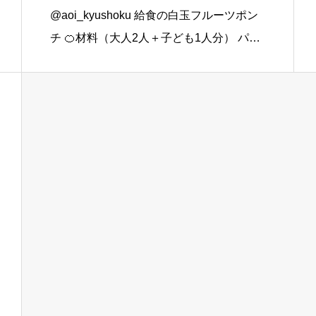
@aoi_kyushoku 給食の白玉フルーツポン
チ 🍊材料（大人2人＋子ども1人分） パイ
ン缶…80g みかん缶…80g 黄桃缶…80g
（シロップ） 水…120ml 砂糖…大さじ3弱
（24g） （白玉団子） 白玉粉… […]