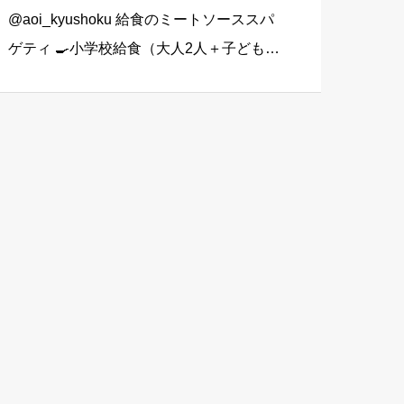
@aoi_kyushoku 給食のミートソーススパ
ゲティ 🍳小学校給食（大人2人＋子ども1
人分） スパゲティ…3束 合いびき肉…200
g 玉ねぎ…1個（200g） にんじん…小1本
（120g） にんにくチューブ…少々（1 […]