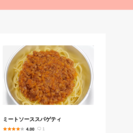
ミートソーススパゲティ





1
4.00
