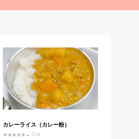
カレーライス（カレー粉）





0
-
