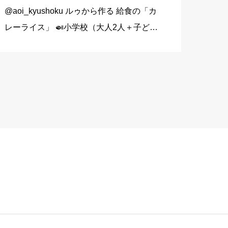
@aoi_kyushoku ルゥから作る 給食の「カ
レーライス」 🍛小学校（大人2人＋子ども
1人分） 玉ねぎ…1個（200g） にんじん…
1/3本（60g） じゃがいも…1個（140g）
豚こま切れ肉…150g バター… […]