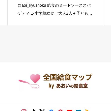
@aoi_kyushoku 給食のミートソーススパ
ゲティ 🍳小学校給食（大人2人＋子ども1
人分） スパゲティ…3束 合いびき肉…200
g 玉ねぎ…1個（200g） にんじん…小1本
（120g） にんにくチューブ…少々（1 […]