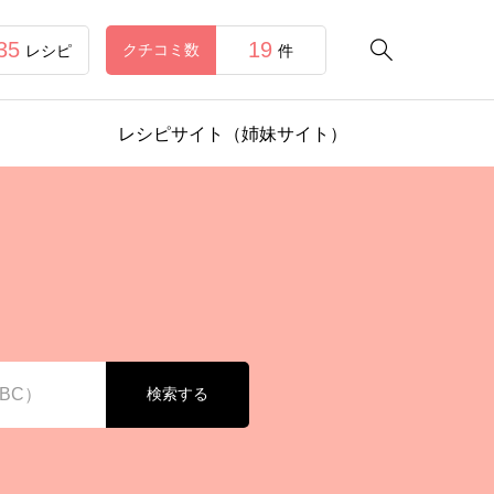
35
19

クチコミ数
レシピ
件
レシピサイト（姉妹サイト）
検索する