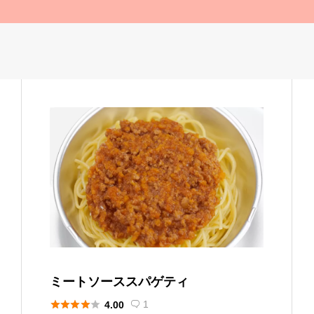
ミートソーススパゲティ





1
4.00
