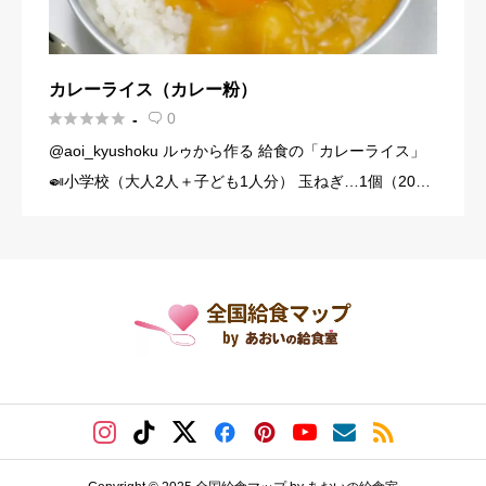
カレーライス（カレー粉）





0
-

@aoi_kyushoku ルゥから作る 給食の「カレーライス」
🍛小学校（大人2人＋子ども1人分） 玉ねぎ…1個（200
g） にんじん…1/3本（60g） じゃがいも…1個（140g）
豚こま切れ肉…150g バター… […]