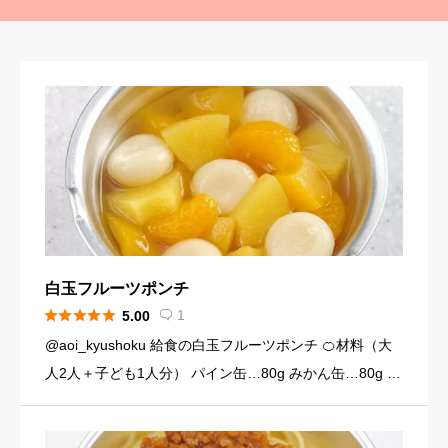
白玉フルーツポンチ





1
5.00

@aoi_kyushoku 給食の白玉フルーツポンチ 🍊材料（大
人2人＋子ども1人分） パイン缶…80g みかん缶…80g 黄
桃缶…80g （シロップ） 水…120ml 砂糖…大さじ3弱（2
4g） （白玉団子） 白玉粉… […]