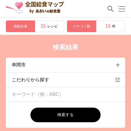

35
19
掲載給食
クチコミ数
レシピ
件
検索結果
こだわりから探す
検索する