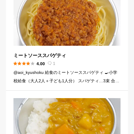
ミートソーススパゲティ





1
4.00

@aoi_kyushoku 給食のミートソーススパゲティ 🍳小学
校給食（大人2人＋子ども1人分） スパゲティ…3束 合い
びき肉…200g 玉ねぎ…1個（200g） にんじん…小1本
（120g） にんにくチューブ…少々（1 […]