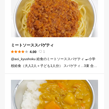
ミートソーススパゲティ





1
4.00

@aoi_kyushoku 給食のミートソーススパゲティ 🍳小学
校給食（大人2人＋子ども1人分） スパゲティ…3束 合い
びき肉…200g 玉ねぎ…1個（200g） にんじん…小1本
（120g） にんにくチューブ…少々（1 […]