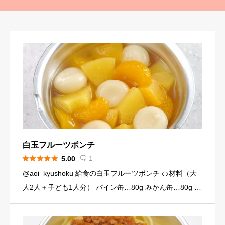
白玉フルーツポンチ





1
5.00

@aoi_kyushoku 給食の白玉フルーツポンチ 🍊材料（大
人2人＋子ども1人分） パイン缶…80g みかん缶…80g 黄
桃缶…80g （シロップ） 水…120ml 砂糖…大さじ3弱（2
4g） （白玉団子） 白玉粉… […]