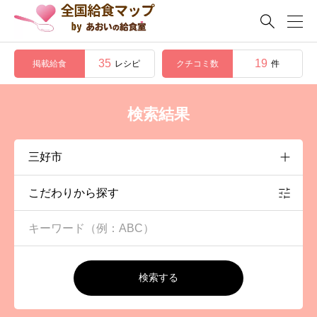

35
19
掲載給食
クチコミ数
レシピ
件
検索結果
こだわりから探す
検索する