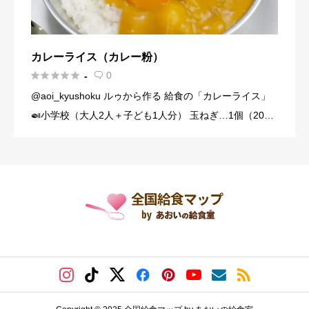
カレーライス（カレー粉）





0
-

@aoi_kyushoku ルゥから作る 給食の「カレーライス」
🍛小学校（大人2人＋子ども1人分） 玉ねぎ…1個（200
g） にんじん…1/3本（60g） じゃがいも…1個（140g）
豚こま切れ肉…150g バター… […]