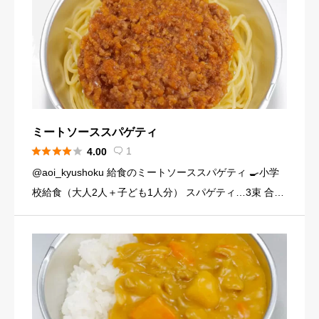
ミートソーススパゲティ





1
4.00

@aoi_kyushoku 給食のミートソーススパゲティ 🍳小学
校給食（大人2人＋子ども1人分） スパゲティ…3束 合い
びき肉…200g 玉ねぎ…1個（200g） にんじん…小1本
（120g） にんにくチューブ…少々（1 […]