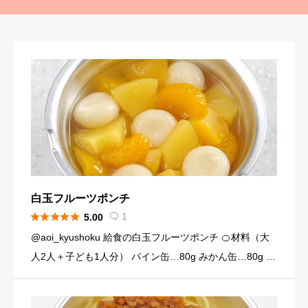
白玉フルーツポンチ





1
5.00

@aoi_kyushoku 給食の白玉フルーツポンチ 🍊材料（大
人2人＋子ども1人分） パイン缶…80g みかん缶…80g 黄
桃缶…80g （シロップ） 水…120ml 砂糖…大さじ3弱（2
4g） （白玉団子） 白玉粉… […]