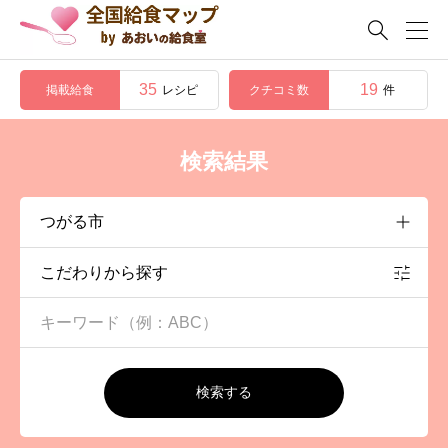

35
19
掲載給食
クチコミ数
レシピ
件
検索結果
こだわりから探す
検索する