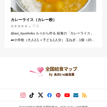
カレーライス（カレー粉）





0
-

@aoi_kyushoku ルゥから作る 給食の「カレーライス」
🍛小学校（大人2人＋子ども1人分） 玉ねぎ…1個（200
g） にんじん…1/3本（60g） じゃがいも…1個（140g）
豚こま切れ肉…150g バター… […]