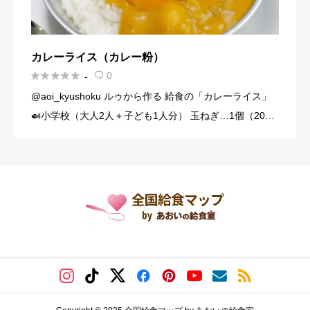
カレーライス（カレー粉）





0
-

@aoi_kyushoku ルゥから作る 給食の「カレーライス」
🍛小学校（大人2人＋子ども1人分） 玉ねぎ…1個（200
g） にんじん…1/3本（60g） じゃがいも…1個（140g）
豚こま切れ肉…150g バター… […]