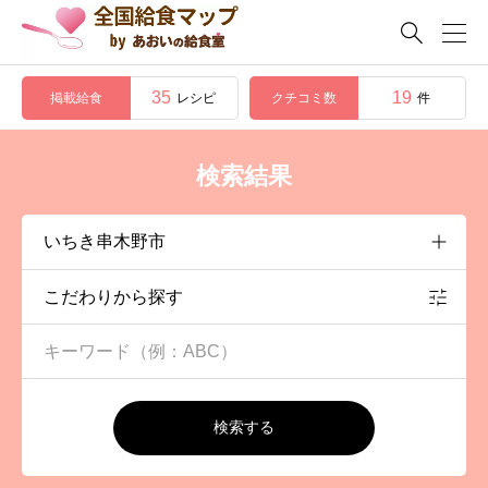

35
19
掲載給食
クチコミ数
レシピ
件
検索結果
こだわりから探す
検索する