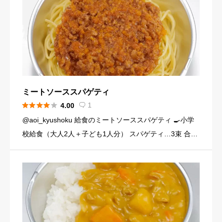
ミートソーススパゲティ





1
4.00

@aoi_kyushoku 給食のミートソーススパゲティ 🍳小学
校給食（大人2人＋子ども1人分） スパゲティ…3束 合い
びき肉…200g 玉ねぎ…1個（200g） にんじん…小1本
（120g） にんにくチューブ…少々（1 […]