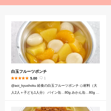
白玉フルーツポンチ





1
5.00

@aoi_kyushoku 給食の白玉フルーツポンチ 🍊材料（大
人2人＋子ども1人分） パイン缶…80g みかん缶…80g 黄
桃缶…80g （シロップ） 水…120ml 砂糖…大さじ3弱（2
4g） （白玉団子） 白玉粉… […]